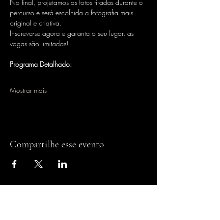
No final, projetamos as fotos tiradas durante o 
percurso e será escolhida a fotografia mais 
original e criativa.
Inscreva-se agora e garanta o seu lugar, as 
vagas são limitadas!
Programa Detalhado:
Mostrar mais
Compartilhe esse evento
SUBSCREVA A NOSSA