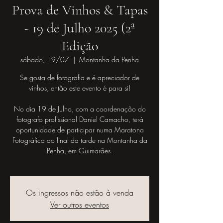
Prova de Vinhos & Tapas
- 19 de Julho 2025 (2ª
Edição
sábado, 19/07
  |  
Montanha da Penha
Se gosta de fotografia e é apreciador de
vinhos, então este evento é para si!
No dia 19 de Julho, com a coordenação do
fotografo profissional Daniel Camacho, terá
oportunidade de participar numa Maratona
Fotográfica ao final da tarde na Montanha da
Penha, em Guimarães.
Os ingressos não estão à venda
Ver outros eventos