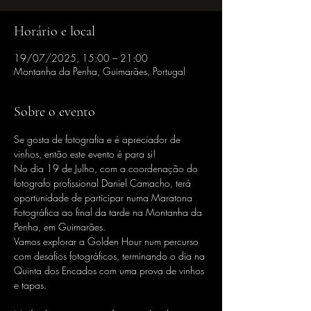
Horário e local
19/07/2025, 15:00 – 21:00
Montanha da Penha, Guimarães, Portugal
Sobre o evento
Se gosta de fotografia e é apreciador de 
vinhos, então este evento é para si! 
No dia 19 de Julho, com a coordenação do 
fotografo profissional Daniel Camacho, terá 
oportunidade de participar numa Maratona 
Fotográfica ao final da tarde na Montanha da 
Penha, em Guimarães.
Vamos explorar a Golden Hour num percurso 
com desafios fotográficos, terminando o dia na 
Quinta dos Encados com uma prova de vinhos 
e tapas.